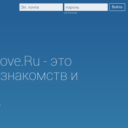
не помню
ve.Ru - это
 знакомств и
ь